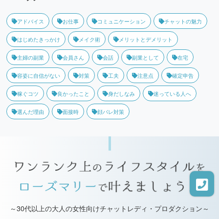
アドバイス
お仕事
コミュニケーション
チャットの魅力
はじめたきっかけ
メイク術
メリットとデメリット
主婦の副業
会員さん
会話
副業として
在宅
容姿に自信がない
対策
工夫
注意点
確定申告
稼ぐコツ
良かったこと
身だしなみ
迷っている人へ
選んだ理由
面接時
顔バレ対策
～30代以上の大人の女性向けチャットレディ・プロダクション～