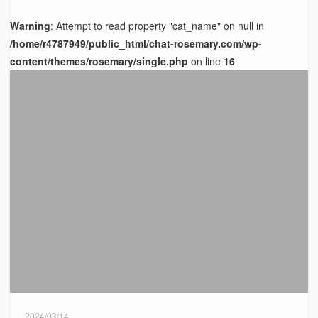
Warning
: Attempt to read property "cat_name" on null in
/home/r4787949/public_html/chat-rosemary.com/wp-
content/themes/rosemary/single.php
on line
16
2024/03/14