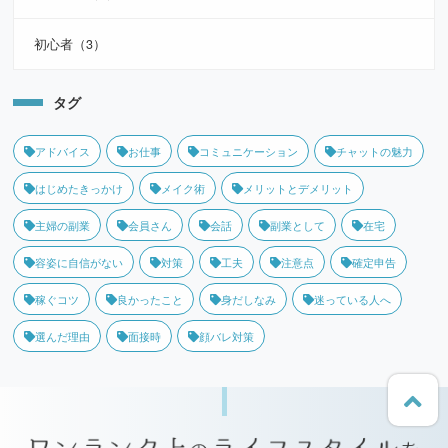
初心者（3）
タグ
アドバイス
お仕事
コミュニケーション
チャットの魅力
はじめたきっかけ
メイク術
メリットとデメリット
主婦の副業
会員さん
会話
副業として
在宅
容姿に自信がない
対策
工夫
注意点
確定申告
稼ぐコツ
良かったこと
身だしなみ
迷っている人へ
選んだ理由
面接時
顔バレ対策