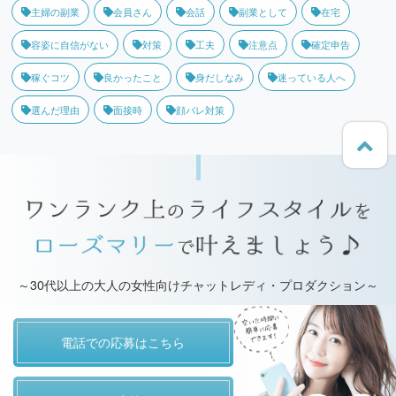
主婦の副業
会員さん
会話
副業として
在宅
容姿に自信がない
対策
工夫
注意点
確定申告
稼ぐコツ
良かったこと
身だしなみ
迷っている人へ
選んだ理由
面接時
顔バレ対策
～30代以上の大人の女性向けチャットレディ・プロダクション～
電話での応募はこちら