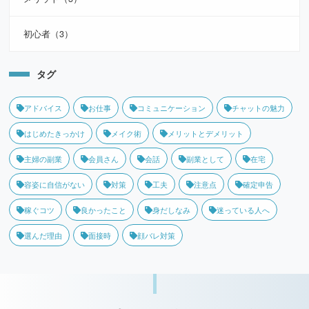
初心者（3）
タグ
アドバイス
お仕事
コミュニケーション
チャットの魅力
はじめたきっかけ
メイク術
メリットとデメリット
主婦の副業
会員さん
会話
副業として
在宅
容姿に自信がない
対策
工夫
注意点
確定申告
稼ぐコツ
良かったこと
身だしなみ
迷っている人へ
選んだ理由
面接時
顔バレ対策