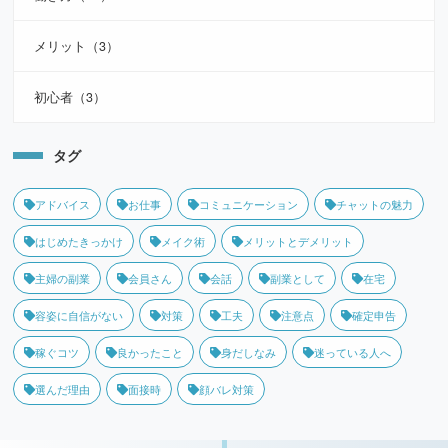
メリット（3）
初心者（3）
タグ
アドバイス
お仕事
コミュニケーション
チャットの魅力
はじめたきっかけ
メイク術
メリットとデメリット
主婦の副業
会員さん
会話
副業として
在宅
容姿に自信がない
対策
工夫
注意点
確定申告
稼ぐコツ
良かったこと
身だしなみ
迷っている人へ
選んだ理由
面接時
顔バレ対策