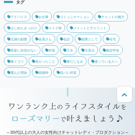
タグ
アドバイス
お仕事
コミュニケーション
チャットの魅力
はじめたきっかけ
メイク術
メリットとデメリット
主婦の副業
会員さん
会話
副業として
在宅
容姿に自信がない
対策
工夫
注意点
確定申告
稼ぐコツ
良かったこと
身だしなみ
迷っている人へ
選んだ理由
面接時
顔バレ対策
～30代以上の大人の女性向けチャットレディ・プロダクション～