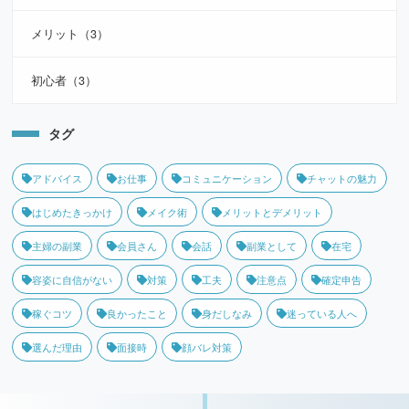
メリット（3）
初心者（3）
タグ
アドバイス
お仕事
コミュニケーション
チャットの魅力
はじめたきっかけ
メイク術
メリットとデメリット
主婦の副業
会員さん
会話
副業として
在宅
容姿に自信がない
対策
工夫
注意点
確定申告
稼ぐコツ
良かったこと
身だしなみ
迷っている人へ
選んだ理由
面接時
顔バレ対策