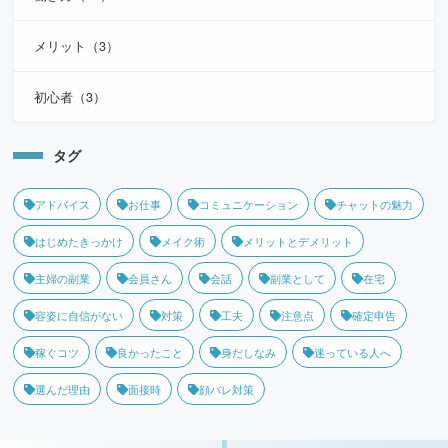
メリット（3）
初心者（3）
タグ
アドバイス
お仕事
コミュニケーション
チャットの魅力
はじめたきっかけ
メイク術
メリットとデメリット
主婦の副業
会員さん
会話
副業として
在宅
容姿に自信がない
対策
工夫
注意点
確定申告
稼ぐコツ
良かったこと
身だしなみ
迷っている人へ
選んだ理由
面接時
顔バレ対策