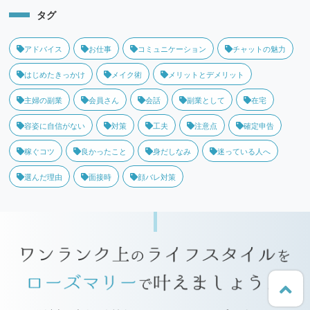
タグ
アドバイス
お仕事
コミュニケーション
チャットの魅力
はじめたきっかけ
メイク術
メリットとデメリット
主婦の副業
会員さん
会話
副業として
在宅
容姿に自信がない
対策
工夫
注意点
確定申告
稼ぐコツ
良かったこと
身だしなみ
迷っている人へ
選んだ理由
面接時
顔バレ対策