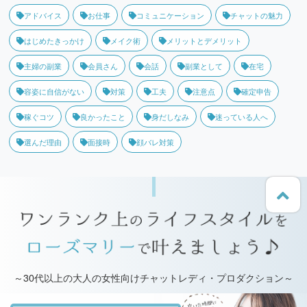
アドバイス
お仕事
コミュニケーション
チャットの魅力
はじめたきっかけ
メイク術
メリットとデメリット
主婦の副業
会員さん
会話
副業として
在宅
容姿に自信がない
対策
工夫
注意点
確定申告
稼ぐコツ
良かったこと
身だしなみ
迷っている人へ
選んだ理由
面接時
顔バレ対策
～30代以上の大人の女性向けチャットレディ・プロダクション～