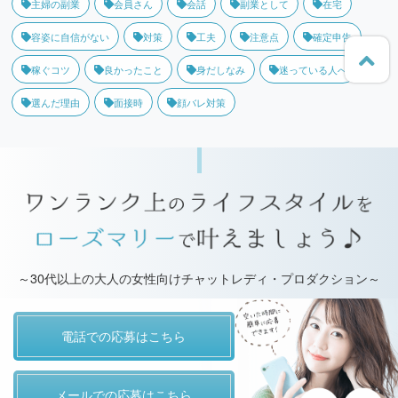
主婦の副業
会員さん
会話
副業として
在宅
容姿に自信がない
対策
工夫
注意点
確定申告
稼ぐコツ
良かったこと
身だしなみ
迷っている人へ
選んだ理由
面接時
顔バレ対策
～30代以上の大人の女性向けチャットレディ・プロダクション～
電話での応募はこちら
メールでの応募はこちら