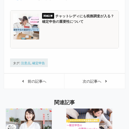
チャットレディにも税務調査が入る？
確定申告の重要性について
タグ:
注意点
,
確定申告
前の記事へ
次の記事へ
関連記事