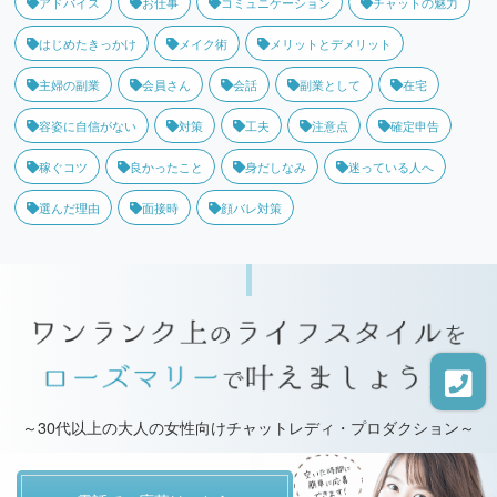
アドバイス
お仕事
コミュニケーション
チャットの魅力
はじめたきっかけ
メイク術
メリットとデメリット
主婦の副業
会員さん
会話
副業として
在宅
容姿に自信がない
対策
工夫
注意点
確定申告
稼ぐコツ
良かったこと
身だしなみ
迷っている人へ
選んだ理由
面接時
顔バレ対策
～30代以上の大人の女性向けチャットレディ・プロダクション～