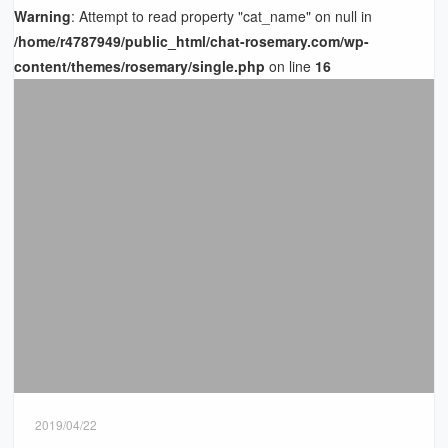
Warning
: Attempt to read property "cat_name" on null in
/home/r4787949/public_html/chat-rosemary.com/wp-
content/themes/rosemary/single.php
on line
16
2019/04/22